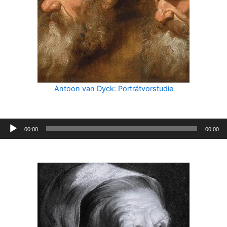
Antoon van Dyck: Porträtvorstudie
Audio-
00:00
00:00
Player