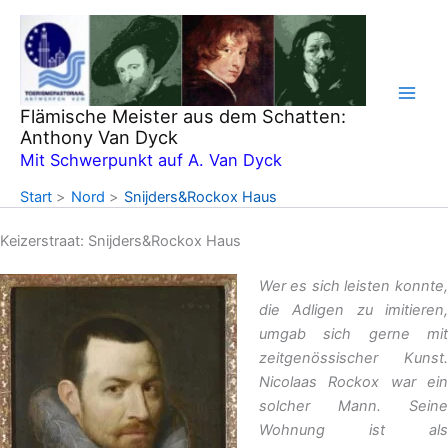
Zum
Inhalt
springen
Flämische Meister aus dem Schatten:
Anthony Van Dyck
Mit Schwerpunkt auf A. Van Dyck
Start
Nord
Snijders&Rockox Haus
Keizerstraat: Snijders&Rockox Haus
Wer es sich leisten konnte,
die Adligen zu imitieren,
umgab sich gerne mit
zeitgenössischer Kunst.
Nicolaas Rockox war ein
solcher Mann. Seine
Wohnung ist als