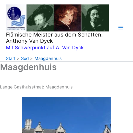
Zum
Inhalt
springen
Flämische Meister aus dem Schatten:
Anthony Van Dyck
Mit Schwerpunkt auf A. Van Dyck
Start
Süd
Maagdenhuis
Maagdenhuis
Lange Gasthuisstraat: Maagdenhuis