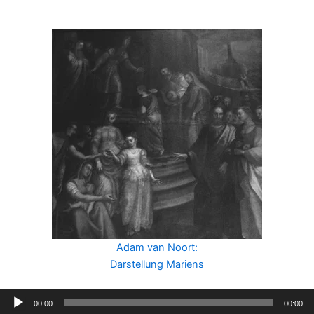
Adam van Noort:
Darstellung Mariens
Audio-
00:00
00:00
Player