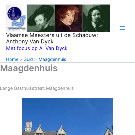
Ga
naar
de
inhoud
Vlaamse Meesters uit de Schaduw:
Anthony Van Dyck
Met focus op A. Van Dyck
Home
Zuid
Maagdenhuis
Maagdenhuis
Lange Gasthuisstraat: Maagdenhuis