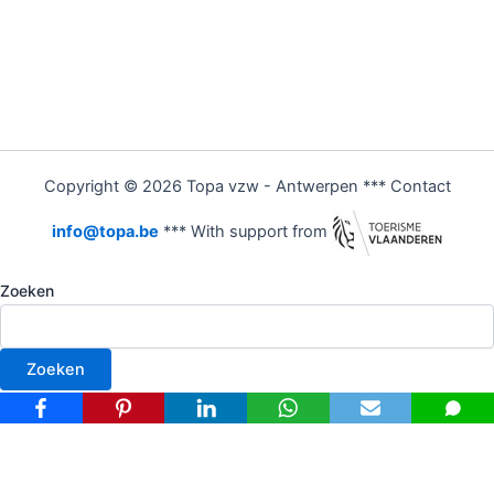
Copyright © 2026 Topa vzw - Antwerpen *** Contact
info@topa.be
*** With support from
Zoeken
Zoeken
Nederlands
Français
(
Frans
)
Deutsch
(
Duits
)
English
(
Engels
)