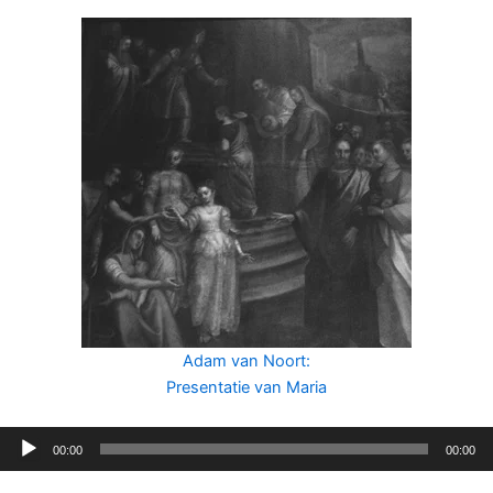
Adam van Noort:
Presentatie van Maria
Audiospeler
00:00
00:00