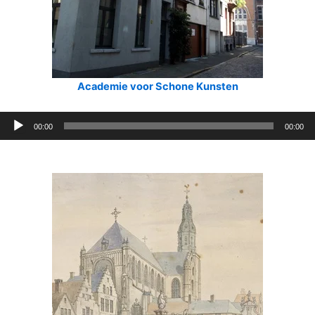
Academie voor Schone Kunsten
Audiospeler
00:00
00:00