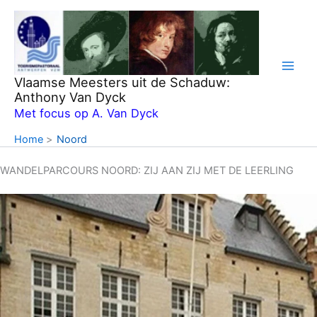
Ga
naar
de
inhoud
Vlaamse Meesters uit de Schaduw:
Anthony Van Dyck
Met focus op A. Van Dyck
Home
Noord
WANDELPARCOURS NOORD: ZIJ AAN ZIJ MET DE LEERLING