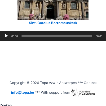
Sint-Carolus Borromeuskerk
Audiospeler
00:00
00:00
Copyright © 2026 Topa vzw - Antwerpen *** Contact
info@topa.be
*** With support from
Zoeken