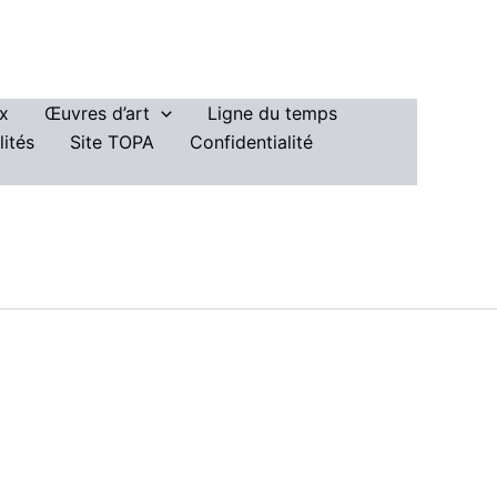
ux
Œuvres d’art
Ligne du temps
lités
Site TOPA
Confidentialité