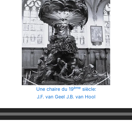
ème
Une chaire du 19
siècle:
J.F. van Geel J.B. van Hool