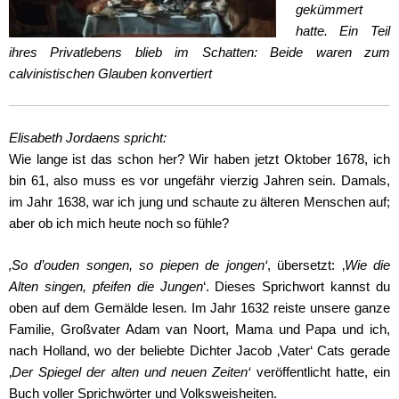
gekümmert
hatte. Ein Teil
ihres Privatlebens blieb im Schatten: Beide waren zum
calvinistischen Glauben konvertiert
Elisabeth Jordaens spricht:
Wie lange ist das schon her? Wir haben jetzt Oktober 1678, ich
bin 61, also muss es vor ungefähr vierzig Jahren sein. Damals,
im Jahr 1638, war ich jung und schaute zu älteren Menschen auf;
aber ob ich mich heute noch so fühle?
‚So d’ouden songen, so piepen de jongen‘
, übersetzt: ‚
Wie die
Alten singen, pfeifen die Jungen
‘. Dieses Sprichwort kannst du
oben auf dem Gemälde lesen. Im Jahr 1632 reiste unsere ganze
Familie, Großvater Adam van Noort, Mama und Papa und ich,
nach Holland, wo der beliebte Dichter Jacob ‚Vater‘ Cats gerade
‚
Der Spiegel der alten und neuen Zeiten‘
veröffentlicht hatte, ein
Buch voller Sprichwörter und Volksweisheiten.