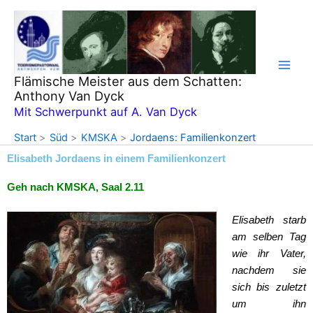
Zum
Inhalt
springen
Flämische Meister aus dem Schatten:
Anthony Van Dyck
Mit Schwerpunkt auf A. Van Dyck
Start
Süd
KMSKA
Jordaens: Familienkonzert
Elisabeth Jordaens in einem Familienkonzert
Geh nach KMSKA, Saal 2.11
Elisabeth starb
am selben Tag
wie ihr Vater,
nachdem sie
sich bis zuletzt
um ihn