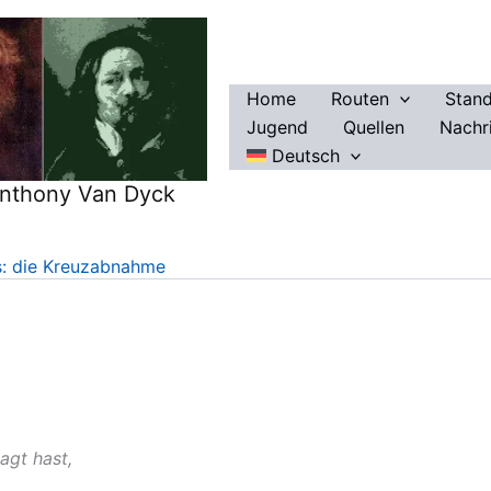
Home
Routen
Stan
Jugend
Quellen
Nachr
Deutsch
Anthony Van Dyck
: die Kreuzabnahme
agt hast,