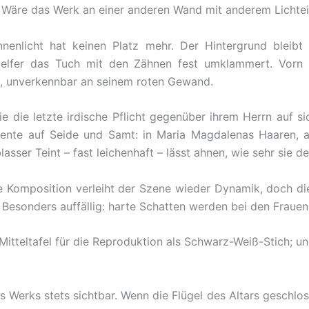
s. Wäre das Werk an einer anderen Wand mit anderem Lichtei
enlicht hat keinen Platz mehr. Der Hintergrund bleibt 
Helfer das Tuch mit den Zähnen fest umklammert. Vorn
s, unverkennbar an seinem roten Gewand.
sie die letzte irdische Pflicht gegenüber ihrem Herrn auf
zente auf Seide und Samt: in Maria Magdalenas Haaren, a
lasser Teint – fast leichenhaft – lässt ahnen, wie sehr sie d
le Komposition verleiht der Szene wieder Dynamik, doch di
hen. Besonders auffällig: harte Schatten werden bei den Fra
tteltafel für die Reproduktion als Schwarz-Weiß-Stich; u
s Werks stets sichtbar. Wenn die Flügel des Altars geschlo