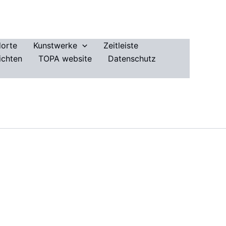
dorte
Kunstwerke
Zeitleiste
ichten
TOPA website
Datenschutz