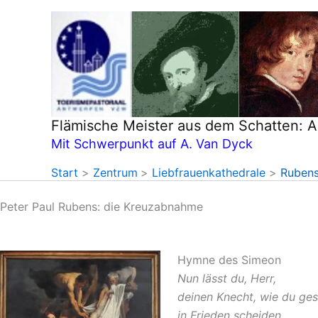
Zum
Inhalt
springen
Flämische Meister aus dem Schatten: 
Mit Schwerpunkt auf A. Van Dyck
Start
Zentrum
Liebfrauenkathedrale
Rubens
Peter Paul Rubens: die Kreuzabnahme
Hymne des Simeon
Nun lässt du, Herr,
deinen Knecht, wie du ges
in Frieden scheiden.