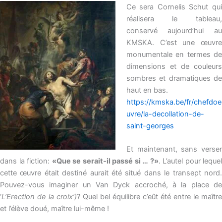
Ce sera Cornelis Schut qui
réalisera le tableau,
conservé aujourd’hui au
KMSKA. C’est une œuvre
monumentale en termes de
dimensions et de couleurs
sombres et dramatiques de
haut en bas.
https://kmska.be/fr/chefdoe
uvre/la-decollation-de-
saint-georges
Et maintenant, sans verser
dans la fiction:
«Que se serait-il passé si … ?»
. L’autel pour lequel
cette œuvre était destiné aurait été situé dans le transept nord.
Pouvez-vous imaginer un Van Dyck accroché, à la place de
‘
L’Erection de la croix’)
? Quel bel équilibre c’eût été entre le maître
et l’élève doué, maître lui-même !