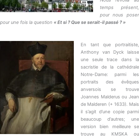
Nous revoilà au
temps présent,
pour nous poser
pour une fois la question
« Et si ? Que se serait-il passé ? »
En tant que portraitiste,
Anthony van Dyck laisse
une seule trace dans la
sacristie de la cathédrale
Notre-Dame: parmi les
portraits des évêques
anversois se trouve
Joannes Malderus ou Jean
de Malderen (+ 1633). Mais
il s’agit d’une copie parmi
beaucoup d’autres; une
version bien meilleure se
trouve au KMSKA ou