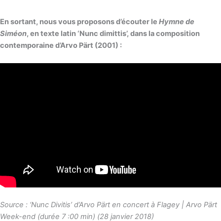
En sortant, nous vous proposons d’écouter le
Hymne de
Siméon
, en texte latin ‘Nunc dimittis’, dans la composition
contemporaine d’Arvo Pärt (2001) :
Source : ‘Nunc Divitis’ d’Arvo Pärt en concert à Flagey | Arvo Pärt
Week-end (durée 7 :00 min) (28 janvier 2018)