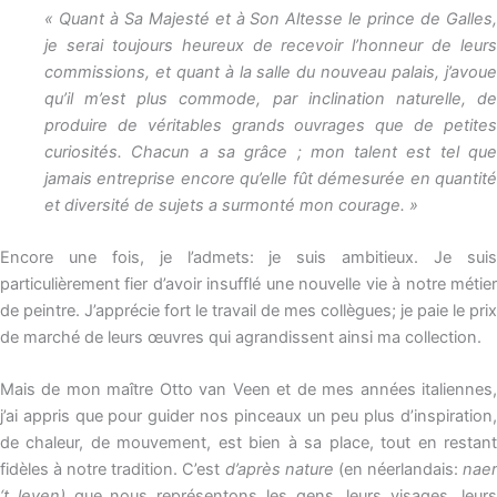
« Quant à Sa Majesté et à Son Altesse le prince de Galles,
je serai toujours heureux de recevoir l’honneur de leurs
commissions, et quant à la salle du nouveau palais, j’avoue
qu’il m’est plus commode, par inclination naturelle, de
produire de véritables grands ouvrages que de petites
curiosités. Chacun a sa grâce ; mon talent est tel que
jamais entreprise encore qu’elle fût démesurée en quantité
et diversité de sujets a surmonté mon courage. »
Encore une fois, je l’admets: je suis ambitieux. Je suis
particulièrement fier d’avoir insufflé une nouvelle vie à notre métier
de peintre. J’apprécie fort le travail de mes collègues; je paie le prix
de marché de leurs œuvres qui agrandissent ainsi ma collection.
Mais de mon maître Otto van Veen et de mes années italiennes,
j’ai appris que pour guider nos pinceaux un peu plus d’inspiration,
de chaleur, de mouvement, est bien à sa place, tout en restant
fidèles à notre tradition. C’est
d’après nature
(en néerlandais:
nae
‘t leven)
que nous représentons les gens, leurs visages, leur