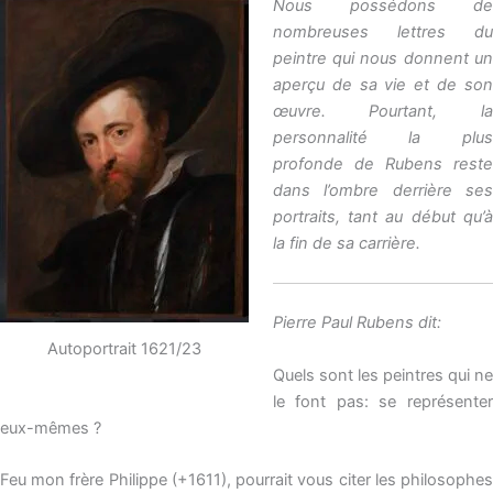
Nous possédons de
nombreuses lettres du
peintre qui nous donnent un
aperçu de sa vie et de son
œuvre. Pourtant, la
personnalité la plus
profonde de Rubens reste
dans l’ombre derrière ses
portraits, tant au début qu’à
la fin de sa carrière.
Pierre Paul Rubens dit:
Autoportrait 1621/23
Quels sont les peintres qui ne
le font pas: se représenter
eux-mêmes ?
Feu mon frère Philippe (+1611), pourrait vous citer les philosophes