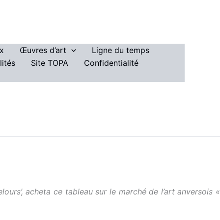
ux
Œuvres d’art
Ligne du temps
lités
Site TOPA
Confidentialité
lours’, acheta ce tableau sur le marché de l’art anversois «