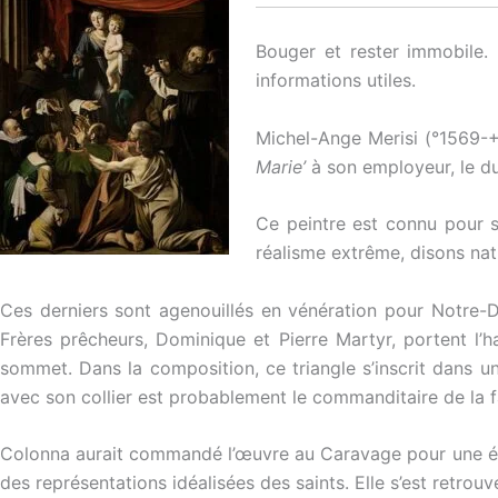
Bouger et rester immobile.
informations utiles.
Michel-Ange Merisi (°1569-+
Marie’
à son employeur, le d
Ce peintre est connu pour s
réalisme extrême, disons nat
Ces derniers sont agenouillés en vénération pour Notre-D
Frères prêcheurs, Dominique et Pierre Martyr, portent l’h
sommet. Dans la composition, ce triangle s’inscrit dans un
avec son collier est probablement le commanditaire de la f
Colonna aurait commandé l’œuvre au Caravage pour une égli
des représentations idéalisées des saints. Elle s’est retrouv