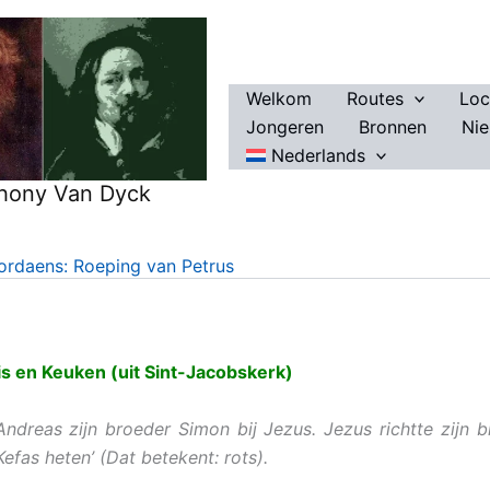
Welkom
Routes
Loc
Jongeren
Bronnen
Ni
Nederlands
thony Van Dyck
ordaens: Roeping van Petrus
s en Keuken (uit Sint-Jacobskerk)
ndreas zijn broeder Simon bij Jezus. Jezus richtte zijn b
Kefas heten’ (Dat betekent: rots).