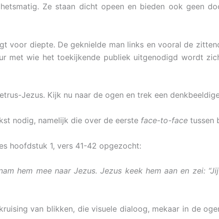
hetsmatig. Ze staan dicht opeen en bieden ook geen doo
gt voor diepte. De geknielde man links en vooral de zitten
eur met wie het toekijkende publiek uitgenodigd wordt zich
rus-Jezus. Kijk nu naar de ogen en trek een denkbeeldige l
ekst nodig, namelijk die over de eerste
face-to-face
tussen 
es hoofdstuk 1, vers 41-42 opgezocht:
nam hem mee naar Jezus. Jezus keek hem aan en zei: “Jij
 kruising van blikken, die visuele dialoog, mekaar in de og