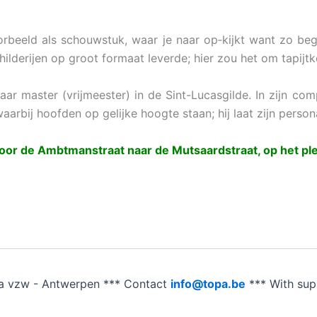
oorbeeld als schouwstuk, waar je naar op‑kijkt want zo begr
hilderijen op groot formaat leverde; hier zou het om tapij
aar master (vrijmeester) in de Sint-Lucasgilde. In zijn comp
aarbij hoofden op gelijke hoogte staan; hij laat zijn person
oor de Ambtmanstraat naar de Mutsaardstraat, op het ple
a vzw - Antwerpen *** Contact
info@topa.be
*** With su