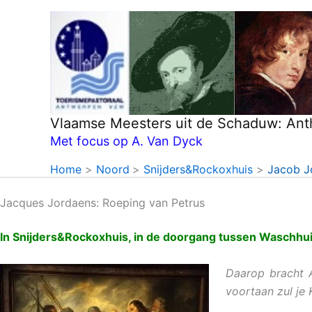
Ga
naar
de
inhoud
Vlaamse Meesters uit de Schaduw: An
Met focus op A. Van Dyck
Home
Noord
Snijders&Rockoxhuis
Jacob J
Jacques Jordaens: Roeping van Petrus
In Snijders&Rockoxhuis, in de doorgang tussen Waschhui
Daarop bracht A
voortaan zul je 