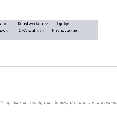
aties
Kunstwerken
Tijdlijn
euws
TOPA website
Privacybeleid
lik op hem en zei: ‘Jij bent Simon, de zoon van Johannes;