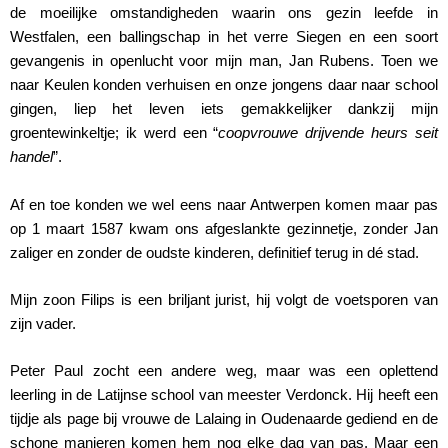
de moeilijke omstandigheden waarin ons gezin leefde in
Westfalen, een ballingschap in het verre Siegen en een soort
gevangenis in openlucht voor mijn man, Jan Rubens. Toen we
naar Keulen konden verhuisen en onze jongens daar naar school
gingen, liep het leven iets gemakkelijker dankzij mijn
groentewinkeltje; ik werd een “
coopvrouwe drijvende heurs seit
handel
”.
Af en toe konden we wel eens naar Antwerpen komen maar pas
op 1 maart 1587 kwam ons afgeslankte gezinnetje, zonder Jan
zaliger en zonder de oudste kinderen, definitief terug in dé stad.
Mijn zoon Filips is een briljant jurist, hij volgt de voetsporen van
zijn vader.
Peter Paul zocht een andere weg, maar was een oplettend
leerling in de Latijnse school van meester Verdonck. Hij heeft een
tijdje als page bij vrouwe de Lalaing in Oudenaarde gediend en de
schone manieren komen hem nog elke dag van pas. Maar een