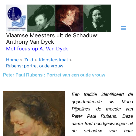
Ga
naar
de
inhoud
Vlaamse Meesters uit de Schaduw:
Anthony Van Dyck
Met focus op A. Van Dyck
Home
Zuid
Kloosterstraat
Rubens: portret oude vrouw
Peter Paul Rubens : Portret van een oude vrouw
Een traditie identificeert de
geportretteerde als Maria
Pijpelincx, de moeder van
Peter Paul Rubens. Deze
dame trad noodgedwongen uit
de schaduw van haar