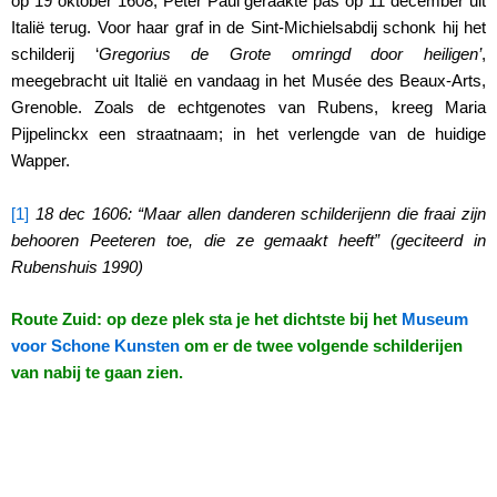
op 19 oktober 1608; Peter Paul geraakte pas op 11 december uit
Italië terug. Voor haar graf in de Sint-Michielsabdij schonk hij het
schilderij ‘
Gregorius de Grote omringd door heiligen’
,
meegebracht uit Italië en vandaag in het Musée des Beaux-Arts,
Grenoble. Zoals de echtgenotes van Rubens, kreeg Maria
Pijpelinckx een straatnaam; in het verlengde van de huidige
Wapper.
[1]
18 dec 1606: “Maar allen danderen schilderijenn die fraai zijn
behooren Peeteren toe, die ze gemaakt heeft” (geciteerd in
Rubenshuis 1990)
Route Zuid: op deze plek sta je het dichtste bij het
Museum
voor Schone Kunsten
om er de twee volgende schilderijen
van nabij te gaan zien.