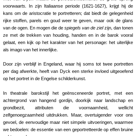
voorwaarts.
In zijn Italiaanse periode (1621-1627), krijgt hij de
kans om de aristocratie te portretteren; dat biedt de gelegenheid
rijke stoffen, parels en goud weer te geven, maar ook de glans
van de ogen. En mogen die de
spiegels van de ziel
zijn, dan tonen
ze met de trekken van houding, handen en in de barok vooral
gelaat, een kijk op het karakter van het personage: het uiterlijke
als imago van het innerlijke.
Door zijn verblijf in Engeland, waar hij soms tot twee portretten
per dag afwerkte, heeft van Dyck een sterke invloed uitgeoefend
op het portret in de Engelse schilderkunst.
In theatrale barokstijl het geënsceneerde portret, met een
achtergrond van hangend gordijn, doorkijk naar landschap en
grondbezit, attributen die voornaamheid, wellicht
zelfgenoegzaamheid uitdrukken. Maar, overtuigender voor ons
gevoel, de eenvoudige maar niet simpele uitvoeringen, waarmee
we bedoelen: de essentie van een geportretteerde op effen bruine