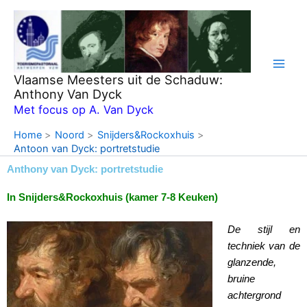
Ga
naar
de
inhoud
Vlaamse Meesters uit de Schaduw:
Anthony Van Dyck
Met focus op A. Van Dyck
Home
Noord
Snijders&Rockoxhuis
Antoon van Dyck: portretstudie
Anthony van Dyck: portretstudie
In Snijders&Rockoxhuis (kamer 7-8 Keuken)
De stijl en
techniek van de
glanzende,
bruine
achtergrond