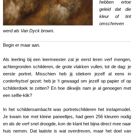
hebben ertoe
geleid dat die
kleur of tint
omschreven
werd als Van Dyck brown.
Begin er maar aan.
Als leerling bij een leermeester zal je eerst leren verf mengen,
achtergronden schilderen, de grote vlakken vullen, tot de dag: je
eerste portret. Misschien heb jij stiekem jezelf al eens in
conterfeytsel
gezet: heb je ‘t gewaagd om jezelf op papier of op
schilderdoek te zetten? En hoe dikwijls nam je al genoegen met
een selfie-klik?
In het schildersambacht was portretschilderen het instapmodel.
Je kwam toe met kleine paneeltjes, had geen 256 kleuren nodig
en als de verf snel droogde, kon de klant het bijna direct mee naar
huis nemen. Dat laatste is wat overdreven, maar het doel van